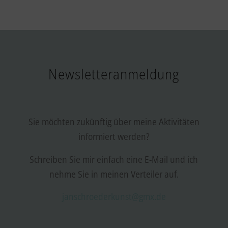
Newsletteranmeldung
Sie möchten zukünftig über meine Aktivitäten
informiert werden?
Schreiben Sie mir einfach eine E-Mail und ich
nehme Sie in meinen Verteiler auf.
janschroederkunst@gmx.de